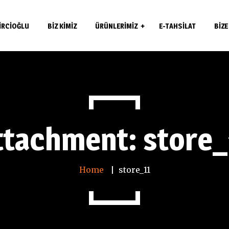
IRCIOĞLU
BIZ KIMIZ
ÜRÜNLERIMIZ
E-TAHSILAT
BIZE
Çekme Kollar
Açma Kollar
Menteşeler
ttachment: store_
Aksesuarlar
Kapı Fitilleri
Home
store_11
Kapı Kilitleri
Güvenlik Kasaları