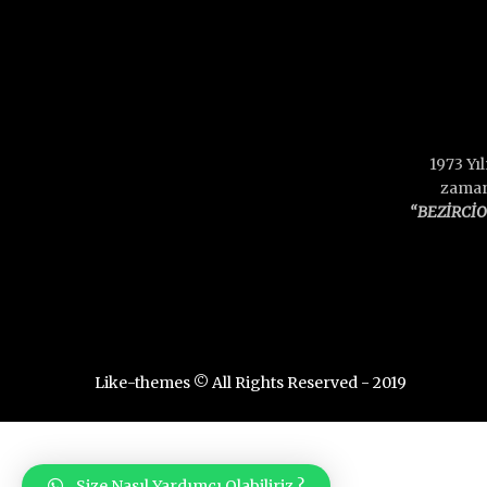
1973 Yı
zamand
“BEZİRCİ
Like-themes © All Rights Reserved - 2019
Size Nasıl Yardımcı Olabiliriz ?