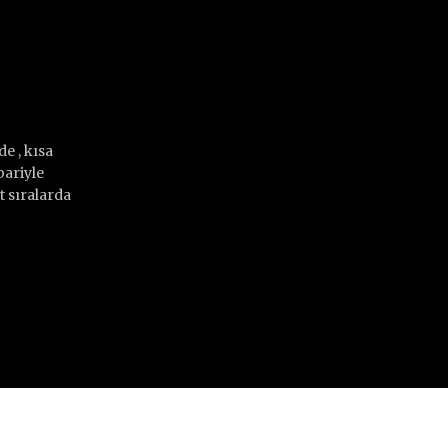
e , kısa
bariyle
 sıralarda