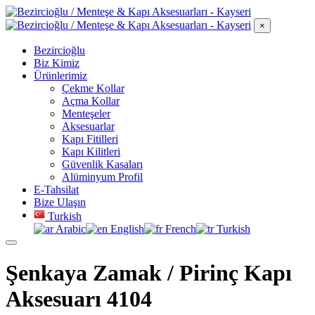
×
Bezircioğlu
Biz Kimiz
Ürünlerimiz
Çekme Kollar
Açma Kollar
Menteşeler
Aksesuarlar
Kapı Fitilleri
Kapı Kilitleri
Güvenlik Kasaları
Alüminyum Profil
E-Tahsilat
Bize Ulaşın
Turkish
Arabic
English
French
Turkish
Şenkaya Zamak / Pirinç Kapı
Aksesuarı 4104