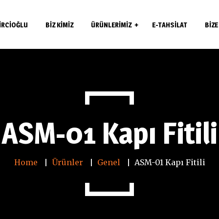
IRCIOĞLU
BIZ KIMIZ
ÜRÜNLERIMIZ
E-TAHSILAT
BIZE
Çekme Kollar
Açma Kollar
Menteşeler
ASM-01 Kapı Fitili
Aksesuarlar
Kapı Fitilleri
Home
Ürünler
Genel
ASM-01 Kapı Fitili
Kapı Kilitleri
Güvenlik Kasaları