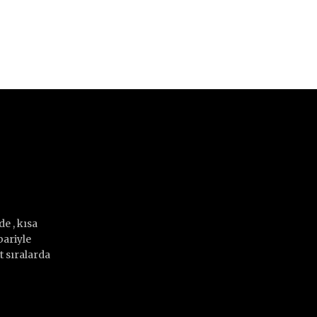
e , kısa
bariyle
 sıralarda