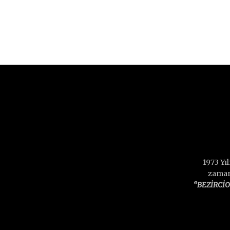
1973 Yı
zamand
“BEZİRCİ