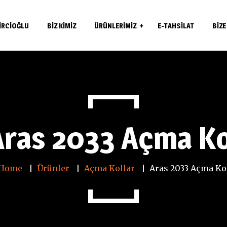
IRCIOĞLU
BIZ KIMIZ
ÜRÜNLERIMIZ
E-TAHSILAT
BIZE
Çekme Kollar
Açma Kollar
Menteşeler
Aras 2033 Açma Ko
Aksesuarlar
Kapı Fitilleri
Home
Ürünler
Açma Kollar
Aras 2033 Açma Ko
Kapı Kilitleri
Güvenlik Kasaları