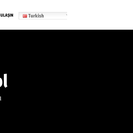
 ULAŞIN
Turkish
l
l