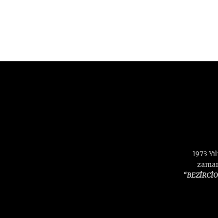
1973 Yı
zamand
“BEZİRCİ