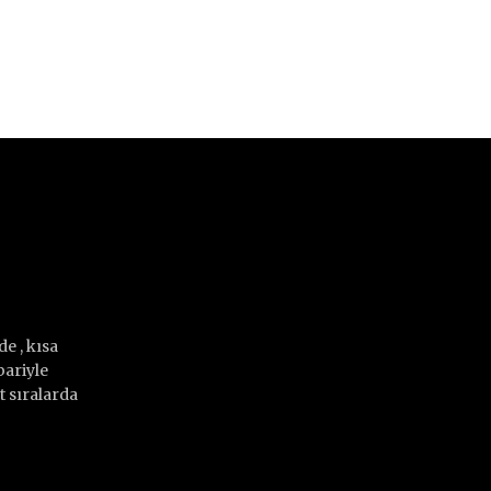
e , kısa
bariyle
 sıralarda