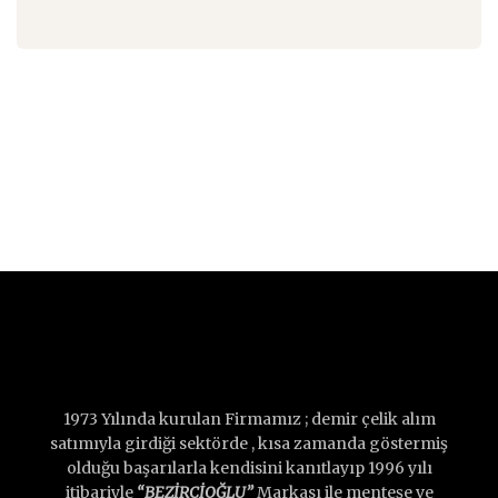
1973 Yılında kurulan Firmamız ; demir çelik alım
satımıyla girdiği sektörde , kısa zamanda göstermiş
olduğu başarılarla kendisini kanıtlayıp 1996 yılı
itibariyle
“BEZİRCİOĞLU”
Markası ile menteşe ve