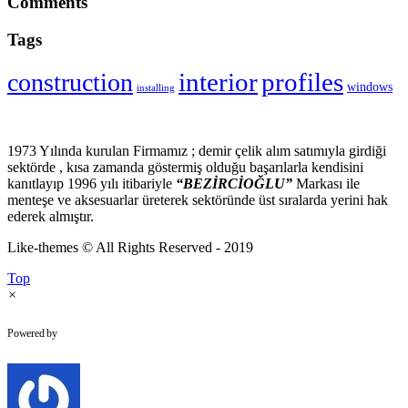
Comments
Tags
profiles
construction
interior
windows
installing
1973 Yılında kurulan Firmamız ; demir çelik alım satımıyla girdiği
sektörde , kısa zamanda göstermiş olduğu başarılarla kendisini
kanıtlayıp 1996 yılı itibariyle
“BEZİRCİOĞLU”
Markası ile
menteşe ve aksesuarlar üreterek sektöründe üst sıralarda yerini hak
ederek almıştır.
Like-themes © All Rights Reserved - 2019
Top
×
WhatsApp Chat
Powered by