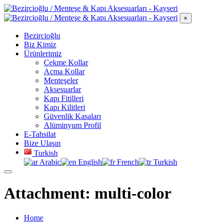
×
Bezircioğlu
Biz Kimiz
Ürünlerimiz
Çekme Kollar
Açma Kollar
Menteşeler
Aksesuarlar
Kapı Fitilleri
Kapı Kilitleri
Güvenlik Kasaları
Alüminyum Profil
E-Tahsilat
Bize Ulaşın
Turkish
Arabic
English
French
Turkish
Attachment: multi-color
Home