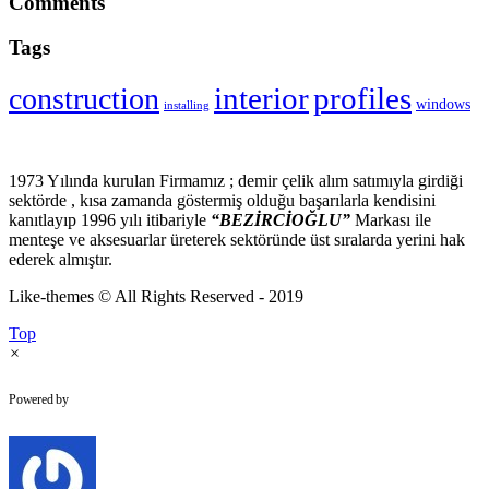
Comments
Tags
profiles
construction
interior
windows
installing
1973 Yılında kurulan Firmamız ; demir çelik alım satımıyla girdiği
sektörde , kısa zamanda göstermiş olduğu başarılarla kendisini
kanıtlayıp 1996 yılı itibariyle
“BEZİRCİOĞLU”
Markası ile
menteşe ve aksesuarlar üreterek sektöründe üst sıralarda yerini hak
ederek almıştır.
Like-themes © All Rights Reserved - 2019
Top
×
WhatsApp Chat
Powered by