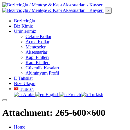
×
Bezircioğlu
Biz Kimiz
Ürünlerimiz
Çekme Kollar
Açma Kollar
Menteşeler
Aksesuarlar
Kapı Fitilleri
Kapı Kilitleri
Güvenlik Kasaları
Alüminyum Profil
E-Tahsilat
Bize Ulaşın
Turkish
Arabic
English
French
Turkish
Attachment: 265-600×600
Home