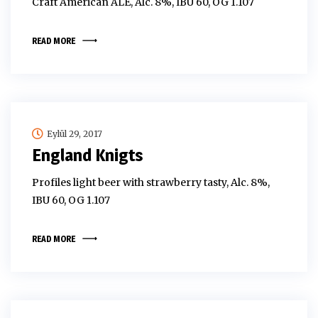
Craft American ALE, Alc. 8%, IBU 60, OG 1.107
READ MORE
Eylül 29, 2017
England Knigts
Profiles light beer with strawberry tasty, Alc. 8%,
IBU 60, OG 1.107
READ MORE